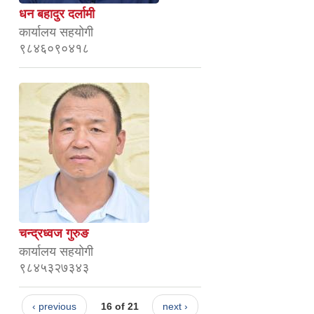
धन बहादुर दर्लामी
कार्यालय सहयोगी
९८४६०९०४१८
चन्द्रध्वज गुरुङ
कार्यालय सहयोगी
९८४५३२७३४३
‹ previous
16 of 21
next ›