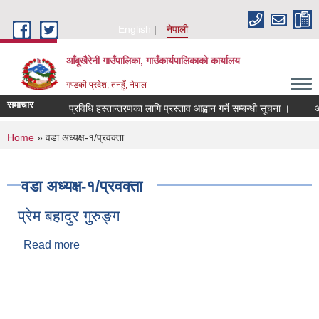
Skip to main content
English
नेपाली
आँबूखैरेनी गाउँपालिका, गाउँकार्यपालिकाकाे कार्यालय
गण्डकी प्रदेश, तनहुँ, नेपाल
समाचार
प्रविधि हस्तान्तरणका लागि प्रस्ताव आह्वान गर्ने सम्बन्धी सूचना ।
अन्
You are here
Home
» वडा अध्यक्ष-१/प्रवक्ता
वडा अध्यक्ष-१/प्रवक्ता
प्रेम बहादुर गुुरुङ्ग
Read more
about प्रेम बहादुर गुुरुङ्ग