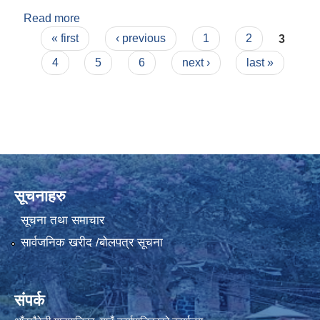
Read more
about मनमाया कामी
Pages
« first
‹ previous
1
2
3
4
5
6
next ›
last »
सूचनाहरु
सूचना तथा समाचार
सार्वजनिक खरीद /बोलपत्र सूचना
संपर्क