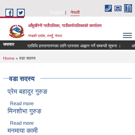
Skip to main content
English
नेपाली
आँबूखैरेनी गाउँपालिका, गाउँकार्यपालिकाकाे कार्यालय
गण्डकी प्रदेश, तनहुँ, नेपाल
समाचार
प्रविधि हस्तान्तरणका लागि प्रस्ताव आह्वान गर्ने सम्बन्धी सूचना ।
अन्त
You are here
Home
» वडा सदस्य
वडा सदस्य
प्रेम बहादुर गुरुङ
Read more
about प्रेम बहादुर गुरुङ
मिनशोभा गुरुङ
Read more
about मिनशोभा गुरुङ
मनमाया कामी