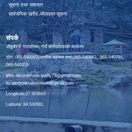
सूचना तथा समाचार
सार्वजनिक खरीद /बोलपत्र सूचना
संपर्क
आँबुखैरेनी गाउपालिका, गाउँ कार्यपालिकाको कार्यालय
फोन: 065-540082(नागरिक सहयाता कक्ष),065-540442, 065-540701,
065-540318
इमेल:
akruralmunicipality73@gmail.com
,
ito.aanbookhairenimun@gmail.com
Longitude:27.909669
Latitude: 84.530981