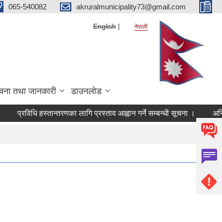
065-540082
akruralmunicipality73@gmail.com
English
नेपाली
चना तथा जानकारी
डाउनलोड
प्रविधि हस्तान्तरणका लागि प्रस्ताव आह्वान गर्ने सम्बन्धी सूचना ।
अन्तिम