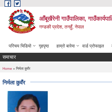
Skip to main content
आँबूखैरेनी गाउँपालिका, गाउँकार्यपा
गण्डकी प्रदेश, तनहुँ, नेपाल
परिचय भिडियो
गृहपृष्ठ
हाम्रो बारेमा
वार्ड प्रोफाइल
समाचार
You are here
Home
» निर्मला कुवँर
निर्मला कुवँर