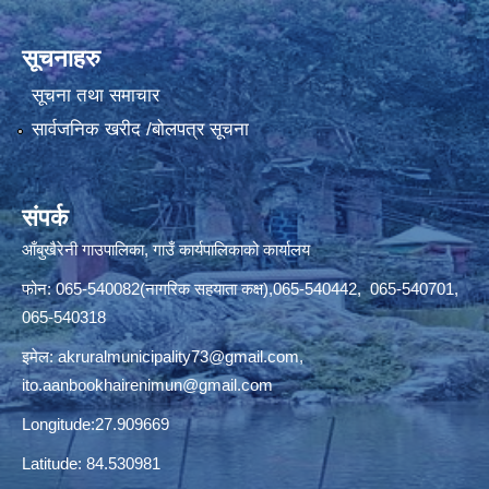
सूचनाहरु
सूचना तथा समाचार
सार्वजनिक खरीद /बोलपत्र सूचना
संपर्क
आँबुखैरेनी गाउपालिका, गाउँ कार्यपालिकाको कार्यालय
फोन: 065-540082(नागरिक सहयाता कक्ष),065-540442, 065-540701,
065-540318
इमेल:
akruralmunicipality73@gmail.com
,
ito.aanbookhairenimun@gmail.com
Longitude:27.909669
Latitude: 84.530981