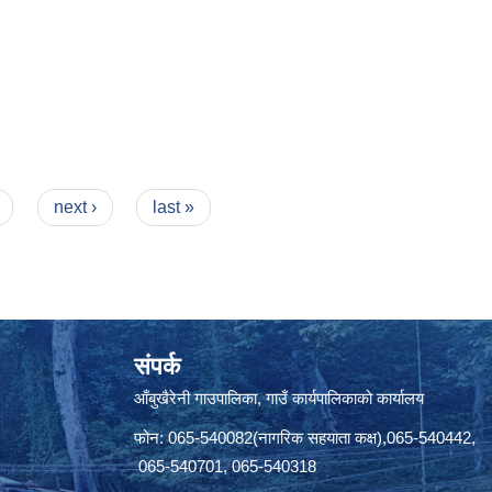
next ›
last »
संपर्क
आँबुखैरेनी गाउपालिका, गाउँ कार्यपालिकाको कार्यालय
फोन: 065-540082(नागरिक सहयाता कक्ष),065-540442,
065-540701, 065-540318