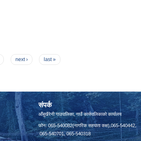
next ›
last »
संपर्क
आँबुखैरेनी गाउपालिका, गाउँ कार्यपालिकाको कार्यालय
फोन: 065-540082(नागरिक सहयाता कक्ष),065-540442,
065-540701, 065-540318