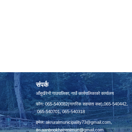
संपर्क
आँबुखैरेनी गाउपालिका, गाउँ कार्यपालिकाको कार्यालय
फोन: 065-540082(नागरिक सहयाता कक्ष),065-540442,
065-540701, 065-540318
इमेल:
akruralmunicipality73@gmail.com
,
ito.aanbookhairenimun@gmail.com