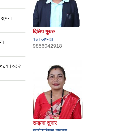
 सुचना
दिलिप गुरुङ
वडा अध्यक्ष
ना
9856042918
ा २०८१।०८२
सम्झना सुनार
कार्यपालिका सदस्य