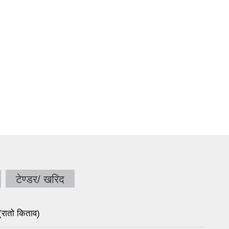
टेण्डर/ खरिद
रातो किताव)